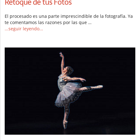
Retoque de tus Fotos
El procesado es una parte imprescindible de la fotografía. Ya
te comentamos las razones por las que …
...seguir leyendo...