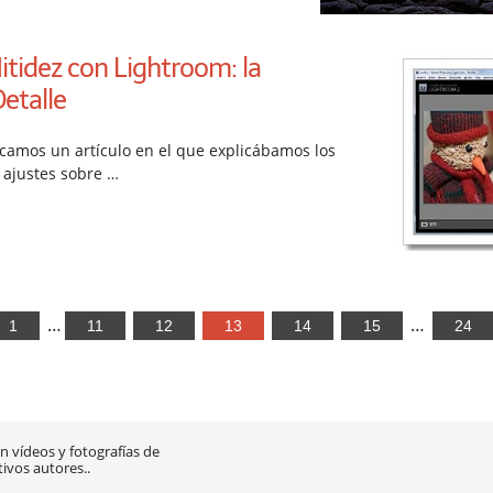
itidez con Lightroom: la
etalle
camos un artículo en el que explicábamos los
 ajustes sobre …
…
…
1
11
12
13
14
15
24
 vídeos y fotografías de
tivos autores..