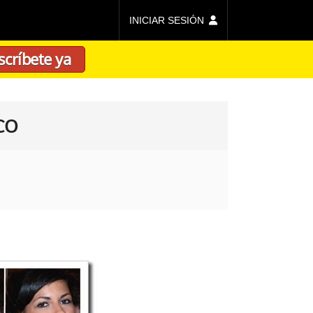
INICIAR SESIÓN
scríbete ya
co