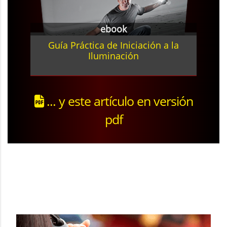
ebook
Guía Práctica de Iniciación a la
Iluminación
... y este artículo en versión
pdf