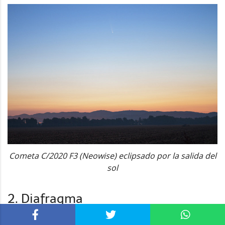
Cometa C/2020 F3 (Neowise) eclipsado por la salida del
sol
2. Diafragma
El
diafragma
deberá estar cuanto más abierto