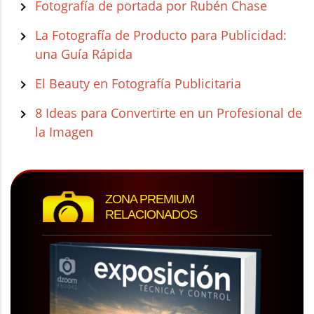
Fotografía de portada por Rubén Chase
La Fotografía de Producto para Publicidad:
una Guía Rápida
El Beauty en Fotografía Publicitaria
8 Ideas para Convertirte en un Profesional de
la Imagen
ZONA PREMIUM
RELACIONADOS