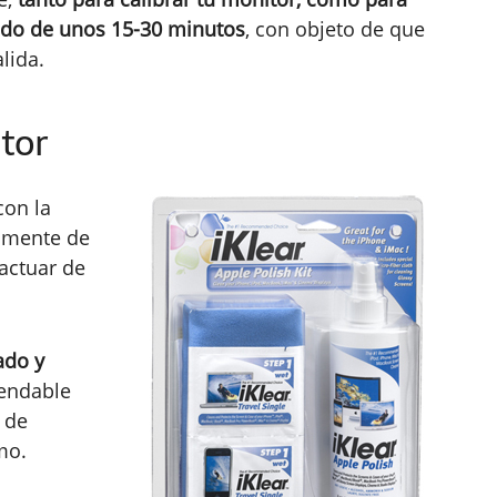
odo de unos 15-30 minutos
, con objeto de que
lida.
itor
con la
almente de
actuar de
ado y
mendable
 de
mo.