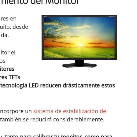
amiento del Monitor
ores en
ito, desde
ida.
tor el
los
itores
res TFTs
.
e
tecnología LED reducen drásticamente estos
incorpore un
sistema de estabilización de
a también se reducirá considerablemente.
e,
tanto para calibrar tu monitor, como para