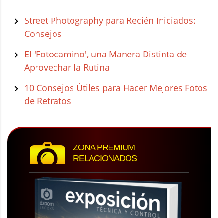
Street Photography para Recién Iniciados:
Consejos
El 'Fotocamino', una Manera Distinta de
Aprovechar la Rutina
10 Consejos Útiles para Hacer Mejores Fotos
de Retratos
ZONA PREMIUM
RELACIONADOS