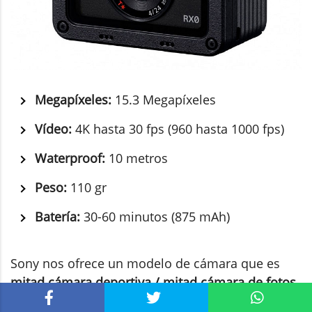
Megapíxeles:
15.3 Megapíxeles
Vídeo:
4K hasta 30 fps (960 hasta 1000 fps)
Waterproof:
10 metros
Peso:
110 gr
Batería:
30-60 minutos (875 mAh)
Sony nos ofrece un modelo de cámara que es
mitad cámara deportiva / mitad cámara de fotos
.
Fíjate que cuenta con un sensor de 1 pulgada y