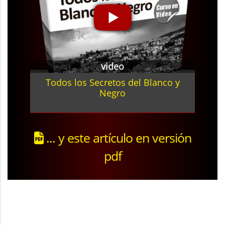
video
Todos los Secretos del Blanco y
Negro
... y este artículo en versión
pdf