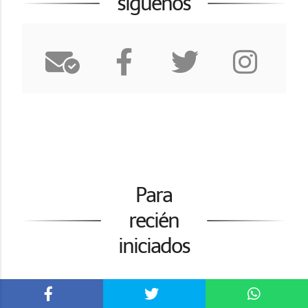
síguenos
Para
recién
iniciados
Me Gusta la Fotografía ¿Por Dónde Empiezo?