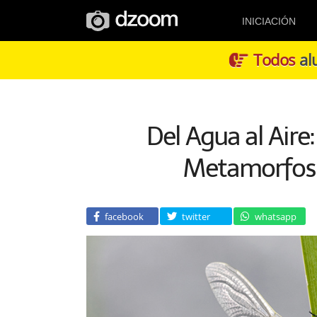
INICIACIÓN
Todos
alu
Del Agua al Aire
Metamorfosis
facebook
twitter
whatsapp