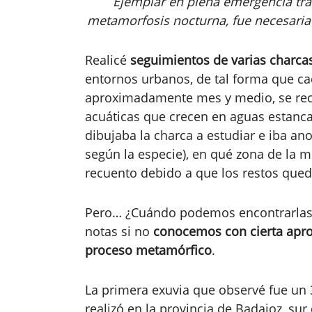
Ejemplar en plena emergencia tra
metamorfosis nocturna, fue necesaria la
Realicé
seguimientos de varias charca
entornos urbanos, de tal forma que c
aproximadamente mes y medio, se reco
acuáticas que crecen en aguas estanc
dibujaba la charca a estudiar e iba an
según la especie), en qué zona de la m
recuento debido a que los restos qued
Pero… ¿Cuándo podemos encontrarlas? 
notas si no
conocemos con cierta aprox
proceso metamórfico
.
La primera exuvia que observé fue un 
realizó en la provincia de Badajoz, sur