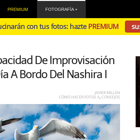
PREMIUM
FOTOGRAFÍA
cinarán con tus fotos: hazte
PREMIUM
su
pacidad De Improvisación
ía A Bordo Del Nashira I
JAVIER MILLÁN
CÓMO HACER FOTOS A
,
CONSEJOS