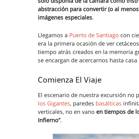
sólo disponía de la cámara como inst
abstracción para convertir (o al menos
imágenes especiales
.
Llegamos a
Puerto de Santiago
con cie
era la primera ocasión de ver cetáceos 
tiempo atrás creados en la memoria g
se encargan de acercarnos hasta casa 
Comienza El Viaje
El escenario de nuestra excursión no 
los Gigantes
, paredes
basálticas
infini
verticales, no en vano
en tiempos de l
Infierno”
.