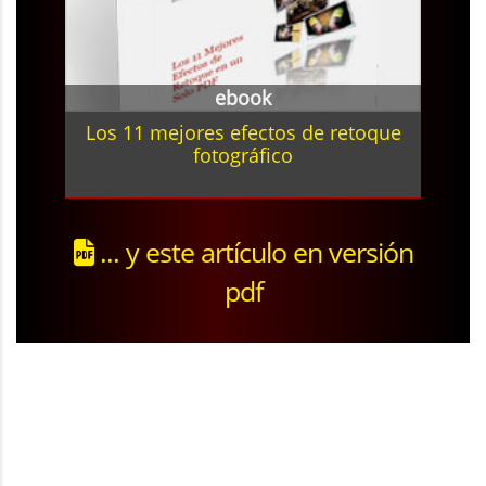
ebook
Los 11 mejores efectos de retoque
fotográfico
... y este artículo en versión
pdf