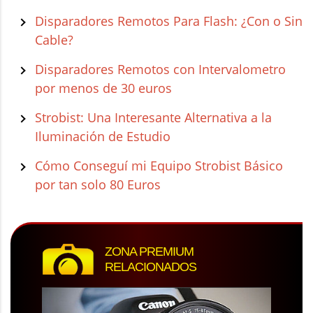
Disparadores Remotos Para Flash: ¿Con o Sin
Cable?
Disparadores Remotos con Intervalometro
por menos de 30 euros
Strobist: Una Interesante Alternativa a la
Iluminación de Estudio
Cómo Conseguí mi Equipo Strobist Básico
por tan solo 80 Euros
ZONA PREMIUM
RELACIONADOS