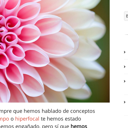
iempre que hemos hablado de conceptos
ampo
o
hiperfocal
te hemos estado
 hemos engañado, pero sí que
hemos