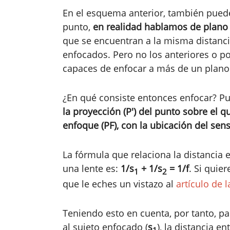
En el esquema anterior, también pued
punto,
en realidad hablamos de plano 
que se encuentran a la misma distanci
enfocados. Pero no los anteriores o p
capaces de enfocar a más de un plano
¿En qué consiste entonces enfocar? Pu
la proyección (P') del punto sobre el q
enfoque (PF), con la ubicación del sen
La fórmula que relaciona la distancia e
una lente es:
1/s
+ 1/s
= 1/f
. Si quie
1
2
que le eches un vistazo al
artículo de 
Teniendo esto en cuenta, por tanto, p
al sujeto enfocado (
s
), la distancia e
1