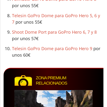
por unos 55€
Telesin GoPro Dome para GoPro Hero 5, 6 y
7
por unos 55€
Shoot Dome Port para GoPro Hero 6, 7 y 8
por unos 57€
Telesin GoPro Dome para GoPro Hero 9
por
unos 60€
ZONA PREMIUM
RELACIONADOS