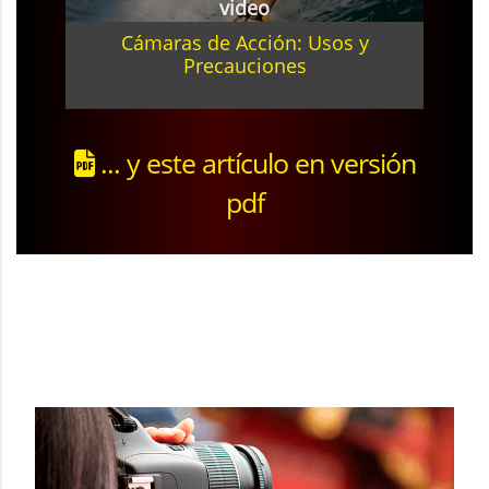
video
Cámaras de Acción: Usos y
Precauciones
... y este artículo en versión
pdf