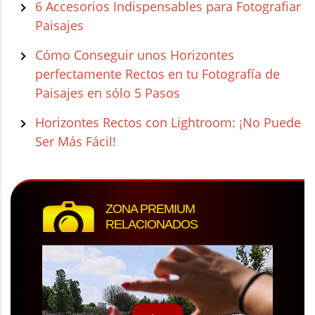
6 Accesorios Indispensables para Fotografiar
Paisajes
Cómo Conseguir unos Horizontes
perfectamente Rectos en tu Fotografía de
Paisajes en sólo 5 Pasos
Horizontes Rectos con Lightroom: ¡No Puede
Ser Más Fácil!
ZONA PREMIUM
RELACIONADOS