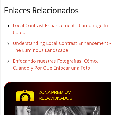
Enlaces Relacionados
Local Contrast Enhancement - Cambridge In
Colour
Understanding Local Contrast Enhancement -
The Luminous Landscape
Enfocando nuestras Fotografías: Cómo,
Cuándo y Por Qué Enfocar una Foto
ZONA PREMIUM
RELACIONADOS