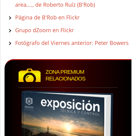
area...., de Roberto Ruíz (B'Rob)
Página de B'Rob en Flickr
Grupo dZoom en Flickr
Fotógrafo del Viernes anterior: Peter Bowers
ZONA PREMIUM
RELACIONADOS