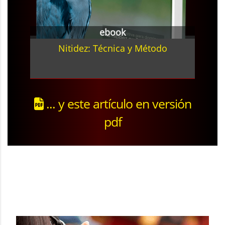
ebook
Nitidez: Técnica y Método
... y este artículo en versión
pdf