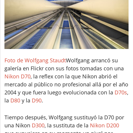
Foto de Wolfgang Staudt
Wolfgang arrancó su
galería en Flickr con sus fotos tomadas con una
Nikon D70
, la reflex con la que Nikon abrió el
mercado al público no profesional allá por el año
2004 y que fuera luego evolucionada con la
D70s
,
la
D80
y la
D90
.
Tiempo después, Wolfgang sustituyó la D70 por
una Nikon
D300
, la sustituta de la
Nikon D200