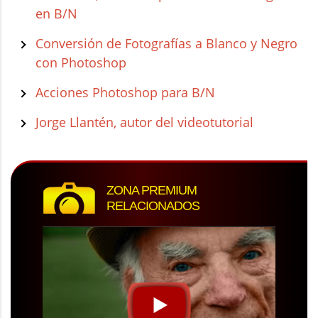
en B/N
Conversión de Fotografías a Blanco y Negro
con Photoshop
Acciones Photoshop para B/N
Jorge Llantén, autor del videotutorial
ZONA PREMIUM
RELACIONADOS