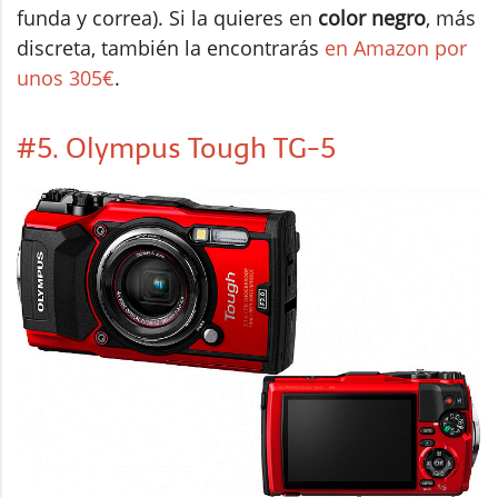
funda y correa). Si la quieres en
color negro
, más
discreta, también la encontrarás
en Amazon por
unos 305€
.
#5. Olympus Tough TG-5