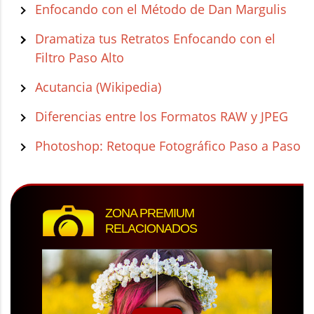
Enfocando con el Método de Dan Margulis
Dramatiza tus Retratos Enfocando con el
Filtro Paso Alto
Acutancia (Wikipedia)
Diferencias entre los Formatos RAW y JPEG
Photoshop: Retoque Fotográfico Paso a Paso
ZONA PREMIUM
RELACIONADOS