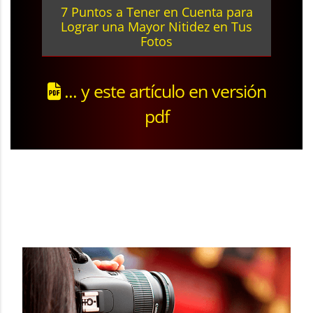
7 Puntos a Tener en Cuenta para
Lograr una Mayor Nitidez en Tus
Fotos
... y este artículo en versión
pdf