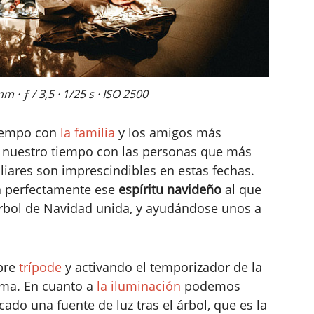
· ƒ / 3,5 · 1/25 s · ISO 2500
tiempo con
la familia
y los amigos más
r nuestro tiempo con las personas que más
liares son imprescindibles en estas fechas.
a perfectamente ese
espíritu navideño
al que
árbol de Navidad unida, y ayudándose unos a
obre
trípode
y activando el temporizador de la
oma. En cuanto a
la iluminación
podemos
do una fuente de luz tras el árbol, que es la