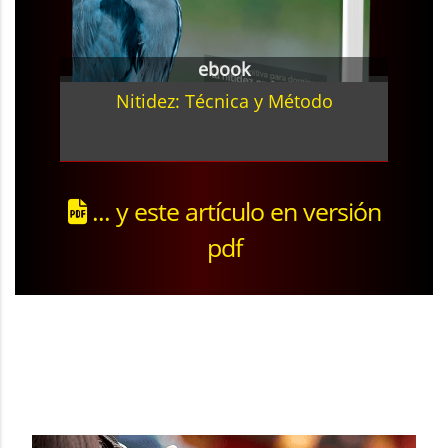
ebook
Nitidez: Técnica y Método
... y este artículo en versión
pdf