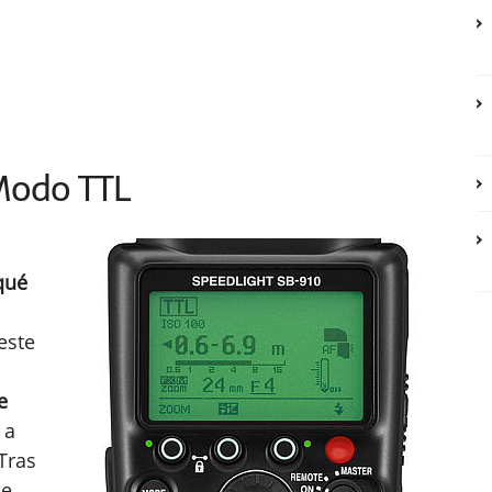
Modo TTL
qué
este
e
 a
 Tras
se