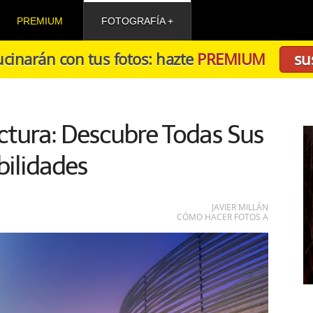
PREMIUM
FOTOGRAFÍA
cinarán con tus fotos: hazte
PREMIUM
su
ctura: Descubre Todas Sus
bilidades
JAVIER MILLÁN
CÓMO HACER FOTOS A