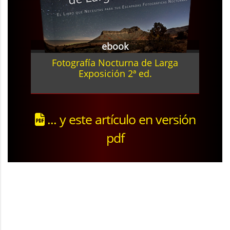
ebook
Fotografía Nocturna de Larga
Exposición 2ª ed.
... y este artículo en versión
pdf