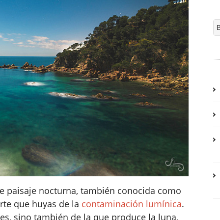
e paisaje nocturna, también conocida como
irte que huyas de la
contaminación lumínica
.
es, sino también de la que produce la luna,