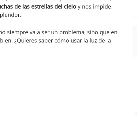
has de las estrellas del cielo
y nos impide
splendor.
a no siempre va a ser un problema, sino que en
ien. ¿Quieres saber cómo usar la luz de la