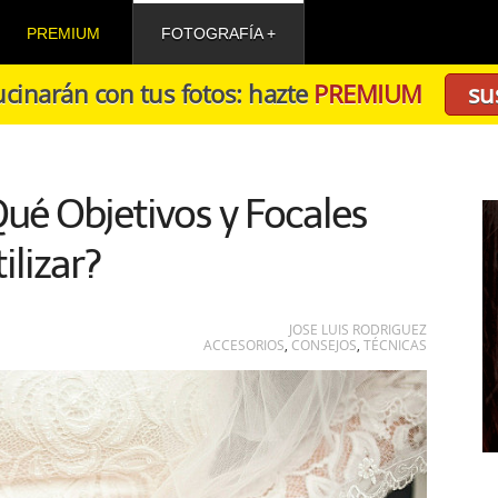
PREMIUM
FOTOGRAFÍA
cinarán con tus fotos: hazte
PREMIUM
su
ué Objetivos y Focales
ilizar?
JOSE LUIS RODRIGUEZ
ACCESORIOS
,
CONSEJOS
,
TÉCNICAS