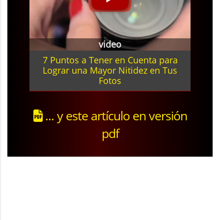
video
7 Puntos a Tener en Cuenta para
Lograr una Mayor Nitidez en Tus
Fotos
... y este artículo en versión
pdf