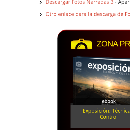
Descargar Fotos Narradas 3
- Apa
Otro enlace para la descarga de F
ZONA P
ebook
Exposición: Técnica
Control