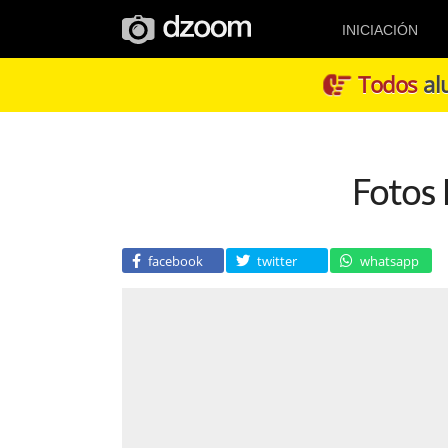
INICIACIÓN
Todos
alu
Fotos 
facebook
twitter
whatsapp