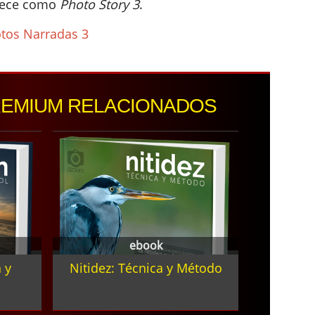
rece como
Photo Story 3
.
otos Narradas 3
REMIUM RELACIONADOS
ebook
 y
Nitidez: Técnica y Método