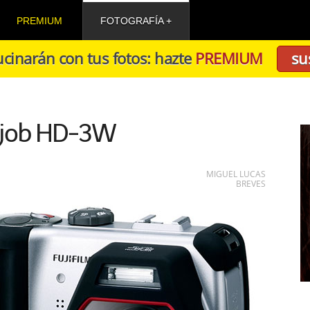
PREMIUM
FOTOGRAFÍA
cinarán con tus fotos: hazte
PREMIUM
su
igjob HD-3W
MIGUEL LUCAS
BREVES