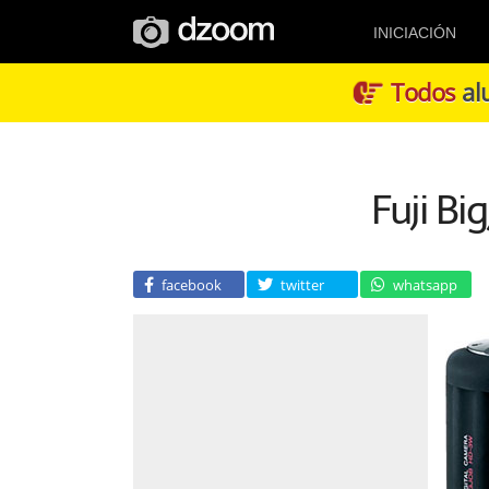
INICIACIÓN
Todos
alu
Fuji B
facebook
twitter
whatsapp