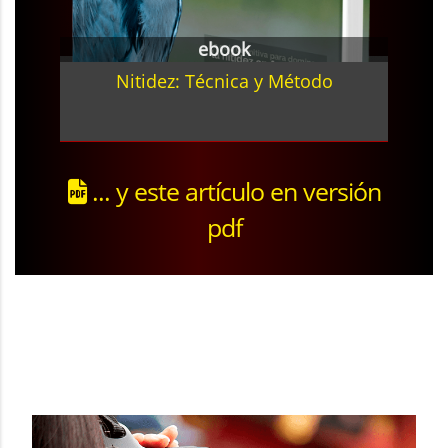
ebook
Nitidez: Técnica y Método
... y este artículo en versión
pdf