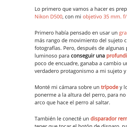
Lo primero que vamos a hacer es prepa
Nikon D500
, con mi
objetivo 35 mm. f/
Primero había pensado en usar un
gra
más rango de movimiento del sujeto ca
fotografías. Pero, después de algunas 
luminoso para
conseguir una
profund
poco de encuadre, ganaba a cambio u
verdadero protagonismo a mi sujeto y
Monté mi cámara sobre un
trípode
y l
ponerme a la altura del perro, para n
arco que hace el perro al saltar.
También le conecté un
disparador re
tener que tocar el botón de disparo, 