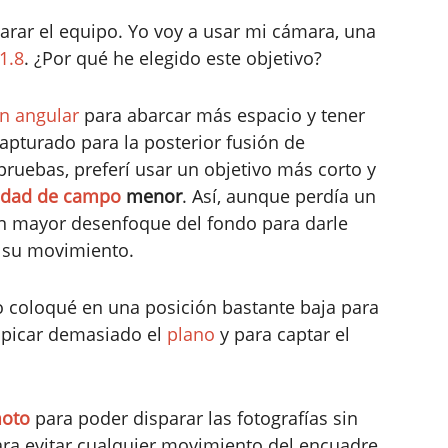
rar el equipo. Yo voy a usar mi cámara, una
1.8
. ¿Por qué he elegido este objetivo?
n angular
para abarcar más espacio y tener
pturado para la posterior fusión de
pruebas, preferí usar un objetivo más corto y
idad de campo
menor
. Así, aunque perdía un
n mayor desenfoque del fondo para darle
 su movimiento.
o coloqué en una posición bastante baja para
o picar demasiado el
plano
y para captar el
moto
para poder disparar las fotografías sin
para evitar cualquier movimiento del encuadre