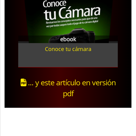
ebook
Conoce tu cámara
... y este artículo en versión
pdf