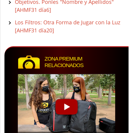
Objetivos. Ponles "Nombre y Apellidos"
[AHMF31 día6]
Los Filtros: Otra Forma de Jugar con la Luz
[AHMF31 día20]
ZONA PREMIUM
RELACIONADOS