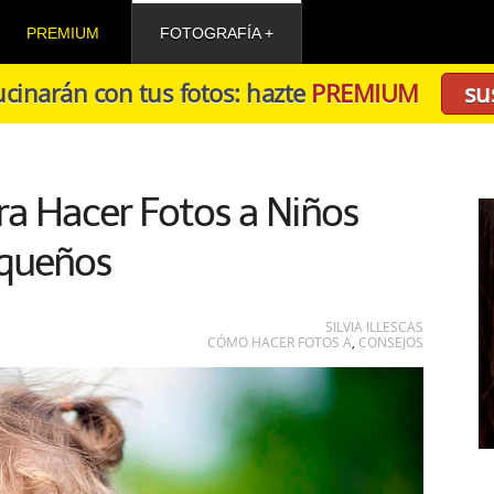
PREMIUM
FOTOGRAFÍA
cinarán con tus fotos: hazte
PREMIUM
su
ra Hacer Fotos a Niños
queños
SILVIA ILLESCAS
CÓMO HACER FOTOS A
,
CONSEJOS