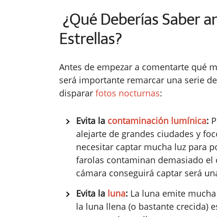
¿Qué Deberías Saber ant
Estrellas?
Antes de empezar a comentarte qué mat
será importante remarcar una serie de
disparar
fotos nocturnas
:
Evita la
contaminación lumínica
:
P
alejarte de grandes ciudades y fo
necesitar captar mucha luz para pod
farolas contaminan demasiado el ci
cámara conseguirá captar será una l
Evita la
luna
:
La luna emite mucha 
la luna llena (o bastante crecida