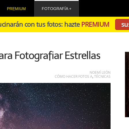
PREMIUM
FOTOGRAFÍA
cinarán con tus fotos: hazte
PREMIUM
su
ara Fotografiar Estrellas
NOEMÍ LEÓN
CÓMO HACER FOTOS A
,
TÉCNICAS