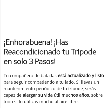
¡Enhorabuena! ¡Has
Reacondicionado tu Trípode
en solo 3 Pasos!
Tu compañero de batallas
está actualizado y listo
para seguir combatiendo a tu lado. Si llevas un
mantenimiento periódico de tu trípode, serás
capaz de
alargar su vida útil muchos años
, sobre
todo si lo utilizas mucho al aire libre.
La primera vez que lo limpies te costará saber
dónde están las uniones, dónde va cada pieza y
qué orden seguir para montarlo o desmontarlo.
Pero cuando ya lo hayas hecho una vez, las
siguientes
podrás hacerlo con los ojos cerrados
.