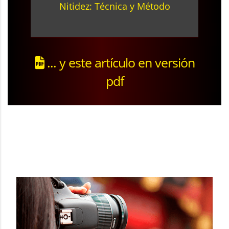
Nitidez: Técnica y Método
... y este artículo en versión
pdf