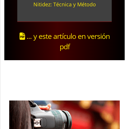
Nitidez: Técnica y Método
... y este artículo en versión
pdf