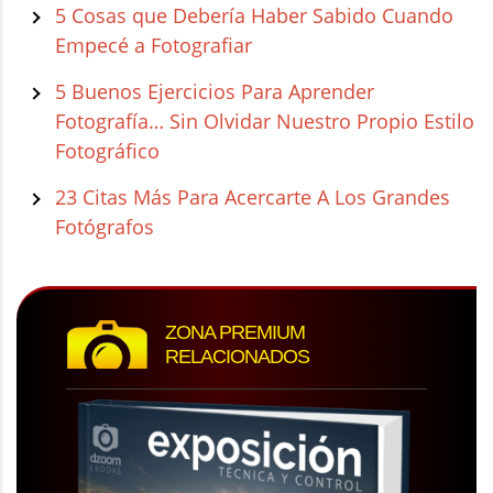
5 Cosas que Debería Haber Sabido Cuando
Empecé a Fotografiar
5 Buenos Ejercicios Para Aprender
Fotografía… Sin Olvidar Nuestro Propio Estilo
Fotográfico
23 Citas Más Para Acercarte A Los Grandes
Fotógrafos
ZONA PREMIUM
RELACIONADOS