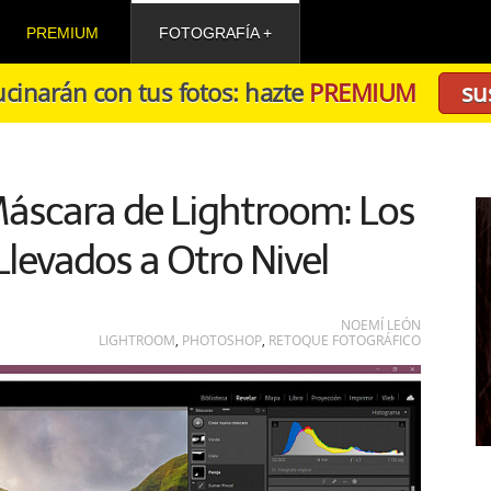
PREMIUM
FOTOGRAFÍA
cinarán con tus fotos: hazte
PREMIUM
su
áscara de Lightroom: Los
Llevados a Otro Nivel
NOEMÍ LEÓN
LIGHTROOM
,
PHOTOSHOP
,
RETOQUE FOTOGRÁFICO