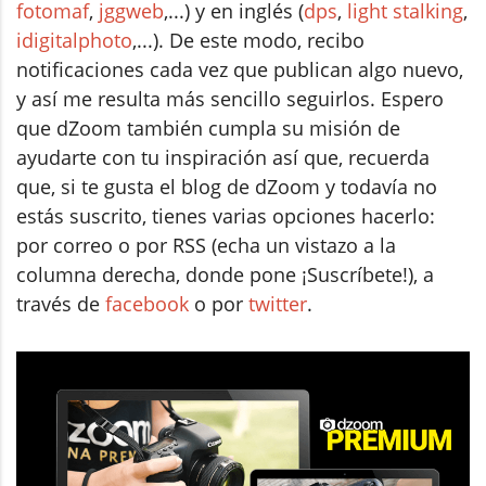
fotomaf
,
jggweb
,...) y en inglés (
dps
,
light stalking
,
idigitalphoto
,...). De este modo, recibo
notificaciones cada vez que publican algo nuevo,
y así me resulta más sencillo seguirlos. Espero
que dZoom también cumpla su misión de
ayudarte con tu inspiración así que, recuerda
que, si te gusta el blog de dZoom y todavía no
estás suscrito, tienes varias opciones hacerlo:
por correo o por RSS (echa un vistazo a la
columna derecha, donde pone ¡Suscríbete!), a
través de
facebook
o por
twitter
.