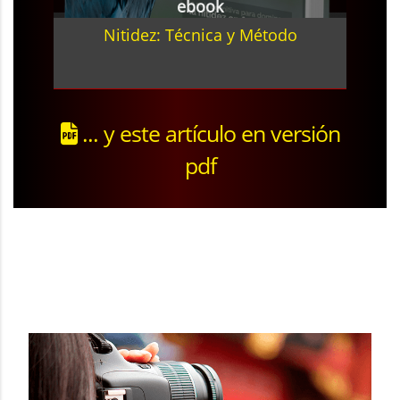
ebook
Nitidez: Técnica y Método
... y este artículo en versión
pdf