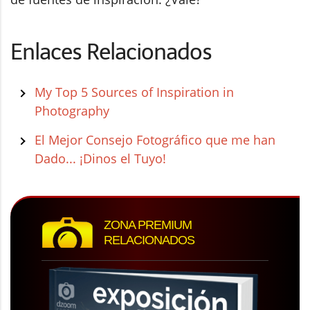
Enlaces Relacionados
My Top 5 Sources of Inspiration in
Photography
El Mejor Consejo Fotográfico que me han
Dado... ¡Dinos el Tuyo!
ZONA PREMIUM
RELACIONADOS