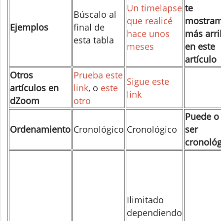
Un timelapse
te
Búscalo al
que realicé
mostra
Ejemplos
final de
hace unos
más arri
esta tabla
meses
en este
artículo
Otros
Prueba este
Sigue este
artículos en
link
, o
este
link
dZoom
otro
Puede o
Ordenamiento
Cronológico
Cronológico
ser
cronológ
Ilimitado
dependiendo