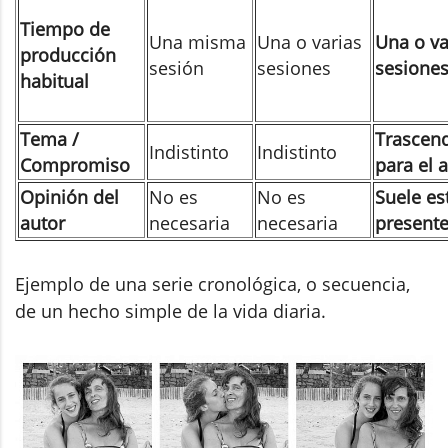
Tiempo de
Una misma
Una o varias
Una o va
producción
sesión
sesiones
sesione
habitual
Tema /
Trascen
Indistinto
Indistinto
Compromiso
para el 
Opinión del
No es
No es
Suele es
autor
necesaria
necesaria
present
Ejemplo de una serie cronológica, o secuencia,
de un hecho simple de la vida diaria.