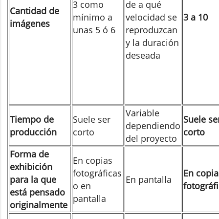
3 como
de a qué
Cantidad de
mínimo a
velocidad se
3 a 10
imágenes
unas 5 ó 6
reproduzcan
y la duración
deseada
Variable
Tiempo de
Suele ser
Suele se
dependiendo
producción
corto
corto
del proyecto
Forma de
En copias
exhibición
fotográficas
En copia
para la que
En pantalla
o en
fotográf
está pensado
pantalla
originalmente