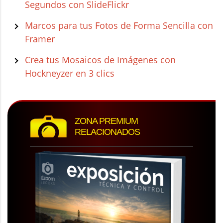
Segundos con SlideFlickr
Marcos para tus Fotos de Forma Sencilla con
Framer
Crea tus Mosaicos de Imágenes con
Hockneyzer en 3 clics
ZONA PREMIUM
RELACIONADOS