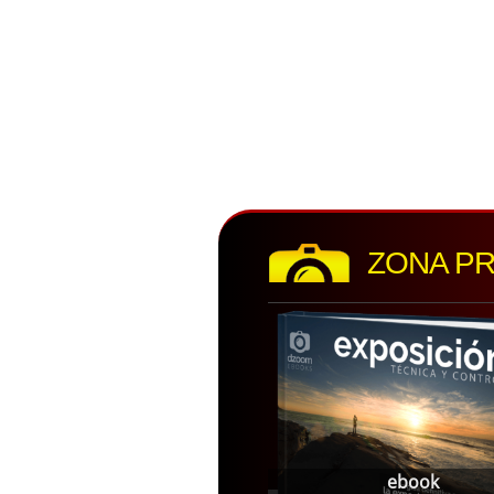
ZONA P
ebook