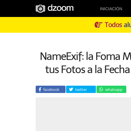
INICIACIÓN
Todos
alu
NameExif: la Foma M
tus Fotos a la Fech
facebook
twitter
whatsapp