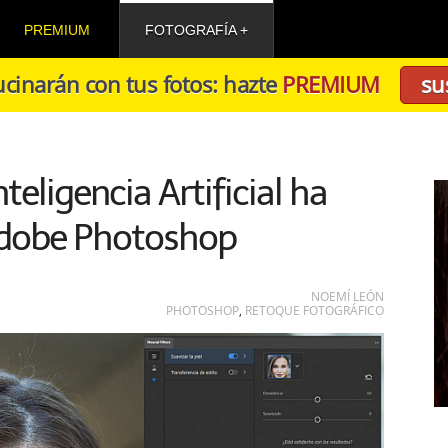
PREMIUM
FOTOGRAFÍA
cinarán con tus fotos: hazte
PREMIUM
su
nteligencia Artificial ha
Adobe Photoshop
NOEMÍ LEÓN
PHOTOSHOP
,
RETOQUE FOTOGRÁFICO