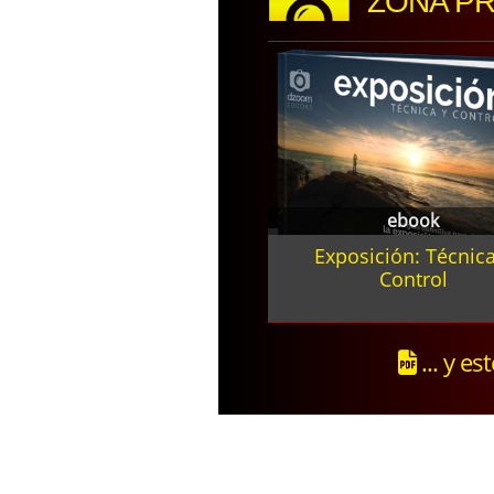
ZONA P
ebook
Exposición: Técnica
Control
... y es