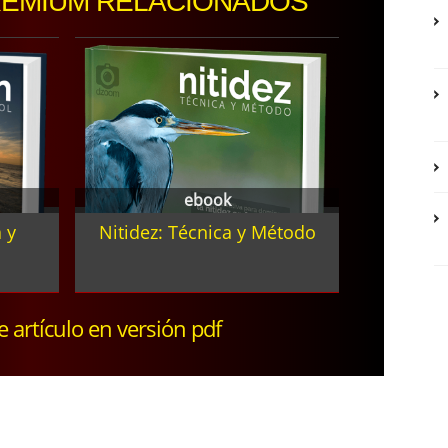
REMIUM RELACIONADOS
ebook
 y
Nitidez: Técnica y Método
te artículo en versión pdf